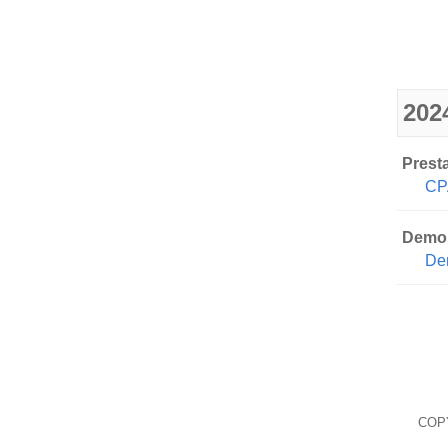
202
Prest
CP
Demon
De
COPY